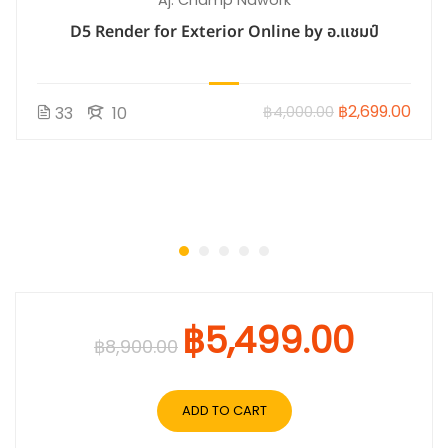
Aj. Champ Ndwork
D5 Render for Exterior Online by อ.แชมป์
฿2,699.00
฿4,000.00
33
10
฿5,499.00
฿8,900.00
ADD TO CART