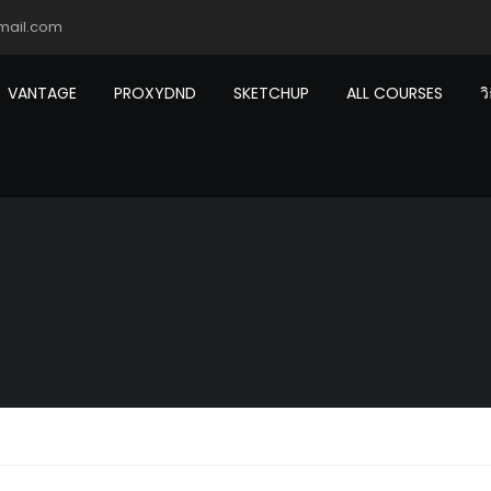
mail.com
VANTAGE
PROXYDND
SKETCHUP
ALL COURSES
ว