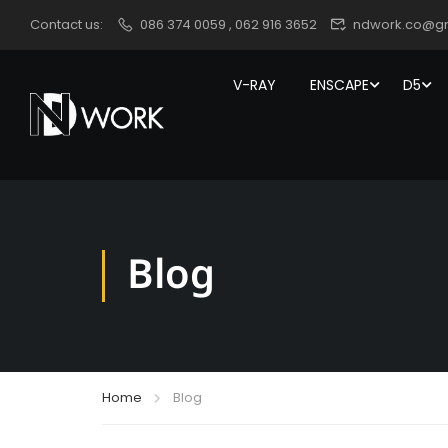
Contact us:
086 374 0059 , 062 916 3652
ndwork.co@g
V-RAY
ENSCAPE
D5
Blog
Home
Blog