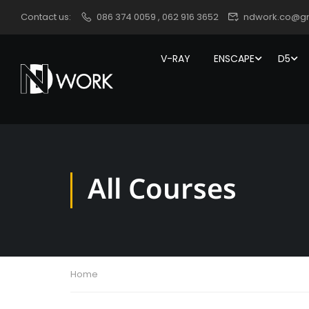
Contact us:
086 374 0059 , 062 916 3652
ndwork.co@g
V-RAY
ENSCAPE
D5
All Courses
Home