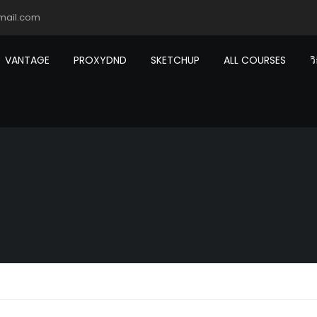
mail.com
VANTAGE
PROXYDND
SKETCHUP
ALL COURSES
ว